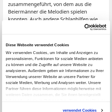
zusammengeführt, von dem aus die
Beiermänner die Melodien spielen
konnten. Auch andere Schlaghilfen wie
Holzhämmer kamen zum Einsatz.
Während der Klöppel den Glockenring
Diese Webseite verwendet Cookies
beim normalen Läuten nur leicht
Wir verwenden Cookies, um Inhalte und Anzeigen zu
anschlägt, wird die Glocke beim Beiern
personalisieren, Funktionen für soziale Medien anbieten
durchaus auch härter gespielt.
zu können und die Zugriffe auf unsere Website zu
Manchmal wird nicht nur der dickere
analysieren. Außerdem geben wir Informationen zu Ihrer
Schlagring der Glocke angeschlagen,
Verwendung unserer Website an unsere Partner für
soziale Medien, Werbung und Analysen weiter. Unsere
sondern auch die Glockenwand, die
Partner führen diese Informationen möglicherweise mit
darüber liegt und empfindlicher ist. So
weiteren Daten zusammen, die Sie ihnen bereitgestellt
lässt sich einerseits eine andere Tonhöhe
haben oder die sie im Rahmen Ihrer Nutzung der Dienste
erzeugen, andererseits kann diese Form
gesammelt haben.
verwendet Cookies