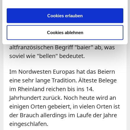
des Spiels die Glocken beschädigen. Der
Begriff "Beiern" hat dabei nichts mit dem
Cookies erlauben
Bundesland Bayern zu tun – wo der
Brauch auch nicht verbreitet war. Das
Cookies ablehnen
Wort leitet sich vielmehr vom
altfranzösischen Begriff "baier" ab, was
soviel wie "bellen" bedeutet.
Im Nordwesten Europas hat das Beiern
eine sehr lange Tradition. Älteste Belege
im Rheinland reichen bis ins 14.
Jahrhundert zurück. Noch heute wird an
einigen Orten gebeiert, in vielen Orten ist
der Brauch allerdings im Laufe der Jahre
eingeschlafen.