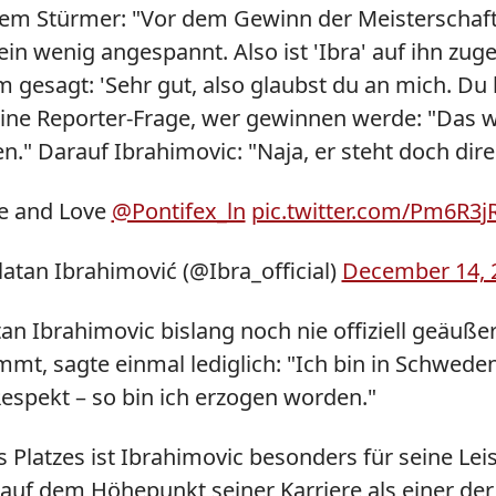
dem Stürmer: "Vor dem Gewinn der Meisterschaft
ein wenig angespannt. Also ist 'Ibra' auf ihn zug
ihm gesagt: 'Sehr gut, also glaubst du an mich. Du
eine Reporter-Frage, wer gewinnen werde: "Das w
en." Darauf Ibrahimovic: "Naja, er steht doch direk
e and Love
@Pontifex_ln
pic.twitter.com/Pm6R3
atan Ibrahimović (@Ibra_official)
December 14, 
atan Ibrahimovic bislang noch nie offiziell geäuß
mt, sagte einmal lediglich: "Ich bin in Schwede
espekt – so bin ich erzogen worden."
Platzes ist Ibrahimovic besonders für seine Le
uf dem Höhepunkt seiner Karriere als einer der 