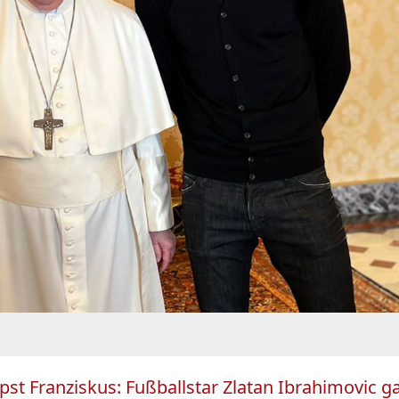
pst Franziskus: Fußballstar Zlatan Ibrahimovic ga