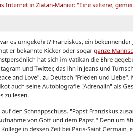
s Internet in Zlatan-Manier: "Eine seltene, ge
r war es umgekehrt? Franziskus, ein bekennender
gt er bekannte Kicker oder sogar
ganze Mannsch
hstpersönlich hat sich im Vatikan die Ehre gegeb
stagram und Twitter, das ihn in Jeans und Turns
Peace and Love", zu Deutsch "Frieden und Liebe".
kot auch seine Autobiografie "Adrenalin" als Ge
s zu lesen.
er auf den Schnappschuss. "Papst Franziskus zu
ufnahme von Gott und dem Papst." Denn um ähnl
s Kollege in dessen Zeit bei Paris-Saint Germain,