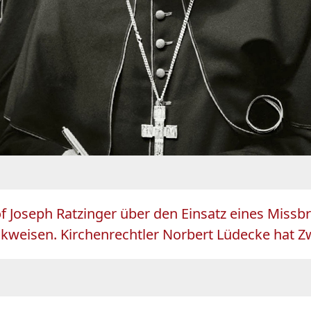
 Joseph Ratzinger über den Einsatz eines Missb
ückweisen. Kirchenrechtler Norbert Lüdecke hat Zw