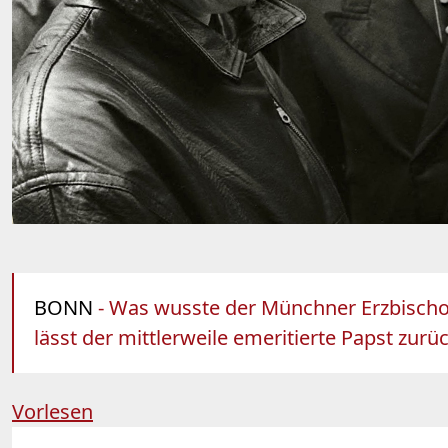
BONN
- Was wusste der Münchner Erzbischof
lässt der mittlerweile emeritierte Papst zur
Vorlesen