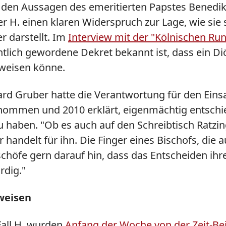
n den Aussagen des emeritierten Papstes Benedik
er H. einen klaren Widerspruch zur Lage, wie si
r darstellt. Im
Interview mit der "Kölnischen Ru
entlich gewordene Dekret bekannt ist, dass ein D
 weisen könne.
d Gruber hatte die Verantwortung für den Einsa
enommen und 2010 erklärt, eigenmächtig entsch
haben. "Ob es auch auf den Schreibtisch Ratzinge
er handelt für ihn. Die Finger eines Bischofs, di
chöfe gern darauf hin, dass das Entscheiden ihre
rdig."
weisen
Fall H. wurden
Anfang der Woche von der Zeit-Bei