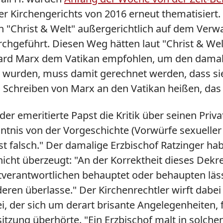
 Kirchengerichts von 2016 erneut thematisiert.
 "Christ & Welt" außergerichtlich auf dem Ver
chgeführt. Diesen Weg hätten laut "Christ & Wel
hard Marx dem Vatikan empfohlen, um den damal
 wurden, muss damit gerechnet werden, dass sie 
m Schreiben von Marx an den Vatikan heißen, das 
der emeritierte Papst die Kritik über seinen Pri
ntnis von der Vorgeschichte (Vorwürfe sexueller
st falsch." Der damalige Erzbischof Ratzinger ha
 nicht überzeugt: "An der Korrektheit dieses Dekr
verantwortlichen behauptet oder behaupten lässt
deren überlasse." Der Kirchenrechtler wirft dabei
, der sich um derart brisante Angelegenheiten, fü
tzung überhörte. "Ein Erzbischof malt in solchen