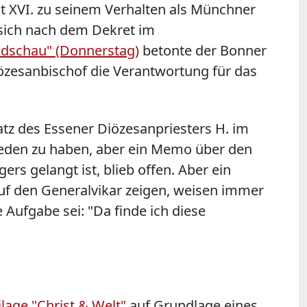
t XVI. zu seinem Verhalten als Münchner
e sich nach dem Dekret im
ndschau" (Donnerstag)
betonte der Bonner
iözesanbischof die Verantwortung für das
tz des Essener Diözesanpriesters H. im
ieden zu haben, aber ein Memo über den
rs gelangt ist, blieb offen. Aber ein
e auf den Generalvikar zeigen, weisen immer
 Aufgabe sei: "Da finde ich diese
lage "Christ & Welt"
auf Grundlage eines