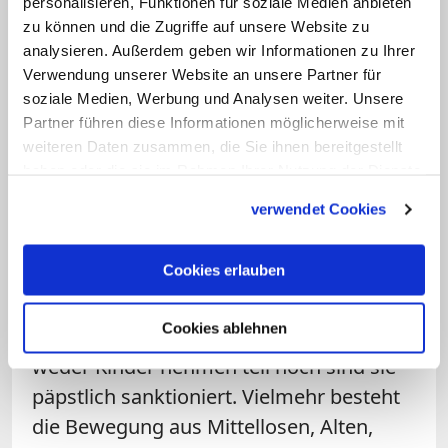
personalisieren, Funktionen für soziale Medien anbieten
Bosporus auf Dauer schwächen. Zudem
zu können und die Zugriffe auf unsere Website zu
vertieft die Eroberung einen bis heute
analysieren. Außerdem geben wir Informationen zu Ihrer
nicht ganz eingeebneten Graben
Verwendung unserer Website an unsere Partner für
soziale Medien, Werbung und Analysen weiter. Unsere
zwischen griechischen und lateinischen
Partner führen diese Informationen möglicherweise mit
Christen.
weiteren Daten zusammen, die Sie ihnen bereitgestellt
haben oder die sie im Rahmen Ihrer Nutzung der Dienste
1204
gesammelt haben.
verwendet Cookies
Das Ziel des als "Kinderkreuzzug" in die
Cookies erlauben
Geschichte eingegangenen
Unternehmens war die Nachfolge
Cookies ablehnen
Christis. Der Name ist irreführend, denn
weder Kinder nehmen teil noch sind sie
päpstlich sanktioniert. Vielmehr besteht
die Bewegung aus Mittellosen, Alten,