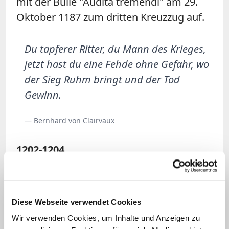
mit der Bulle "Audita tremendi" am 29.
Oktober 1187 zum dritten Kreuzzug auf.
Du tapferer Ritter, du Mann des Krieges,
jetzt hast du eine Fehde ohne Gefahr, wo
der Sieg Ruhm bringt und der Tod
Gewinn.
— Bernhard von Clairvaux
1202-1204
Während des vierten Kreuzzuges erobern
und plündern die Kreuzritter 1203
Diese Webseite verwendet Cookies
Konstantinopel (das heutige Istanbul).
Wir verwenden Cookies, um Inhalte und Anzeigen zu
Dieser Schritt sollte die Hauptstadt am