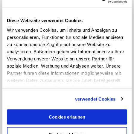
anzunehmen. "Ja, das liegt auf dem
Tisch", antwortete er auf eine
Diese Webseite verwendet Cookies
entsprechende Journalistenfrage
Wir verwenden Cookies, um Inhalte und Anzeigen zu
während seines Flugs von Rom nach
personalisieren, Funktionen für soziale Medien anbieten
Malta
Anfang April. (cbr/KNA)
zu können und die Zugriffe auf unsere Website zu
analysieren. Außerdem geben wir Informationen zu Ihrer
Verwendung unserer Website an unsere Partner für
soziale Medien, Werbung und Analysen weiter. Unsere
Partner führen diese Informationen möglicherweise mit
weiteren Daten zusammen, die Sie ihnen bereitgestellt
haben oder die sie im Rahmen Ihrer Nutzung der Dienste
gesammelt haben.
verwendet Cookies
Cookies erlauben
Kirchenoberhaupt erklärt, warum er nicht