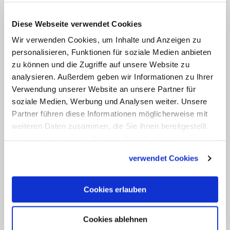
menschlichen Schwächen aus. Alle seien
"ein wenig faul im Kampf" und ließen
Diese Webseite verwendet Cookies
sich von den Leidenschaften und
Wir verwenden Cookies, um Inhalte und Anzeigen zu
personalisieren, Funktionen für soziale Medien anbieten
mancher Versuchung vom Weg
zu können und die Zugriffe auf unsere Website zu
abbringen. "Denn wir alle sind Sünder!
analysieren. Außerdem geben wir Informationen zu Ihrer
Aber lasst den Mut nicht sinken. Mut und
Verwendung unserer Website an unsere Partner für
Kraft, denn da ist der Herr, der mit uns
soziale Medien, Werbung und Analysen weiter. Unsere
Partner führen diese Informationen möglicherweise mit
ist," so der Papst.
weiteren Daten zusammen, die Sie ihnen bereitgestellt
haben oder die sie im Rahmen Ihrer Nutzung der Dienste
Teufel bereits in erster Predigt
gesammelt haben.
verwendet Cookies
In vielen Predigten und Ansprachen
spricht Franziskus über den
Cookies erlauben
"entzweienden Säer von Unkraut", den
"Spalter von Gemeinschaften" oder die
Cookies ablehnen