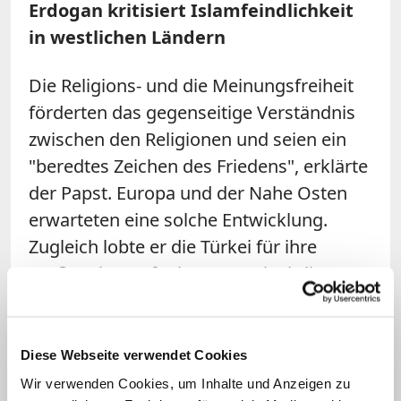
Erdogan kritisiert Islamfeindlichkeit
in westlichen Ländern
Die Religions- und die Meinungsfreiheit
förderten das gegenseitige Verständnis
zwischen den Religionen und seien ein
"beredtes Zeichen des Friedens", erklärte
der Papst. Europa und der Nahe Osten
erwarteten eine solche Entwicklung.
Zugleich lobte er die Türkei für ihre
großzügige Aufnahme von Flüchtlingen
aus Syrien und dem Irak. Die
internationale Gemeinschaft als Ganze
habe eine "moralische Verpflichtung"
Diese Webseite verwendet Cookies
dazu, betonte der Papst.
Wir verwenden Cookies, um Inhalte und Anzeigen zu