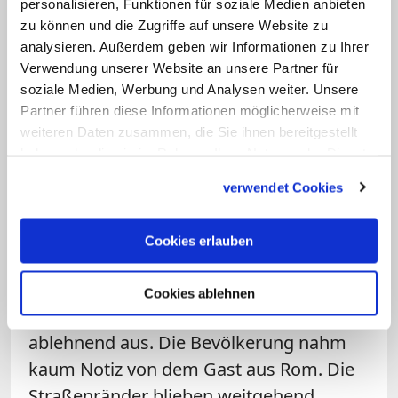
personalisieren, Funktionen für soziale Medien anbieten
Erdogan kritisierte hingegen eine
zu können und die Zugriffe auf unsere Website zu
analysieren. Außerdem geben wir Informationen zu Ihrer
wachsende Islamfeindlichkeit in
Verwendung unserer Website an unsere Partner für
westlichen Ländern. Dort wachse die
soziale Medien, Werbung und Analysen weiter. Unsere
Tendenz, den Islam mit Gewalt,
Partner führen diese Informationen möglicherweise mit
Terrorismus und Intoleranz
weiteren Daten zusammen, die Sie ihnen bereitgestellt
haben oder die sie im Rahmen Ihrer Nutzung der Dienste
gleichzusetzen. Viele Muslime würden
gesammelt haben.
Opfer von Hass, Übergriffen und
verwendet Cookies
Diskriminierung. Den Besuch von
Franziskus nannte er ein Symbol der
Cookies erlauben
Hoffnung.
Cookies ablehnen
Der Empfang in der Türkei fiel kühl bis
ablehnend aus. Die Bevölkerung nahm
kaum Notiz von dem Gast aus Rom. Die
Straßenränder blieben weitgehend