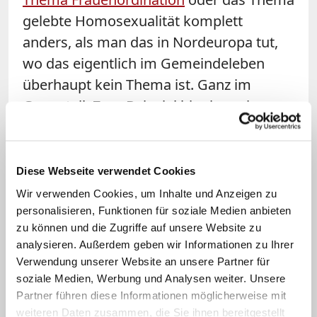
gelebte Homosexualität komplett
anders, als man das in Nordeuropa tut,
wo das eigentlich im Gemeindeleben
überhaupt kein Thema ist. Ganz im
Gegenteil. Zum Beispiel hier in meiner
Gemeinde, die sehr studentisch geprägt
ist, haben wir wirklich andere Themen,
als was Leute in ihren Privathäusern tun.
Diese Webseite verwendet Cookies
Wir verwenden Cookies, um Inhalte und Anzeigen zu
Frage: Heißt das, der große
personalisieren, Funktionen für soziale Medien anbieten
Unterschied ist einfach, dass es
zu können und die Zugriffe auf unsere Website zu
analysieren. Außerdem geben wir Informationen zu Ihrer
keinen Papst gibt, der das Dogma
Verwendung unserer Website an unsere Partner für
vorgibt?
soziale Medien, Werbung und Analysen weiter. Unsere
Partner führen diese Informationen möglicherweise mit
Arens:
Jein. So könnte man sich das gut
weiteren Daten zusammen, die Sie ihnen bereitgestellt