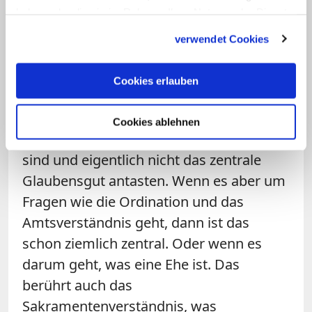
vorstellen.
Der Erzbischof von Canterbury
haben oder die sie im Rahmen Ihrer Nutzung der Dienste
gesammelt haben.
ist eben nicht unser Papst
, sondern hat
verwendet Cookies
den Ehrenvorsitz. In gewissen Dingen
hält man dann auch Unterschiede aus
Cookies erlauben
oder unterschiedliche Tempos,
unterschiedliche Akzente, wenn man sich
Cookies ablehnen
einig ist, dass die Themen zweitrangig
sind und eigentlich nicht das zentrale
Glaubensgut antasten. Wenn es aber um
Fragen wie die Ordination und das
Amtsverständnis geht, dann ist das
schon ziemlich zentral. Oder wenn es
darum geht, was eine Ehe ist. Das
berührt auch das
Sakramentenverständnis, was