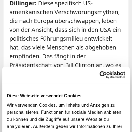
Dillinger:
Diese spezifisch US-
amerikanischen Verschwörungsmythen,
die nach Europa überschwappen, leben
von der Ansicht, dass sich in den USA ein
politisches Führungsmilieu entwickelt
hat, das viele Menschen als abgehoben
empfinden. Das fängt in der
Präsidentschaft von Bill Clinton an, wo es
Korruptions- und
Vergewaltigungsvorwürfe gegen ihn gibt.
Das sind die Grundlagen für Gerüchte,
Diese Webseite verwendet Cookies
die politischen Führungskreisen schwere
Wir verwenden Cookies, um Inhalte und Anzeigen zu
Verbrechen unterstellen. Das läuft zu
personalisieren, Funktionen für soziale Medien anbieten
Beginn des 21. Jahrhunderts aus dem
zu können und die Zugriffe auf unsere Website zu
Ruder und lädt sich mit deutlich älteren
analysieren. Außerdem geben wir Informationen zu Ihrer