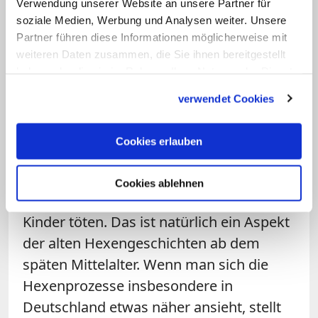
Verwendung unserer Website an unsere Partner für
Motiven auf: Kindesentführung,
soziale Medien, Werbung und Analysen weiter. Unsere
Kindesmissbrauch und -tötung durch die
Partner führen diese Informationen möglicherweise mit
politische und ökonomische
weiteren Daten zusammen, die Sie ihnen bereitgestellt
Führungselite. Eines der Sprachrohre ist
haben oder die sie im Rahmen Ihrer Nutzung der Dienste
gesammelt haben.
der Blogger "Q", dessen Identität
verwendet Cookies
ungeklärt und der mittlerweile
verstummt ist. Beunruhigend ist, dass es
Cookies erlauben
schon in den ersten Nachrichten von "Q"
darum ging, dass die US-Regierung von
Cookies ablehnen
Teufelsverehrern durchsetzt ist, die
Kinder töten. Das ist natürlich ein Aspekt
der alten Hexengeschichten ab dem
späten Mittelalter. Wenn man sich die
Hexenprozesse insbesondere in
Deutschland etwas näher ansieht, stellt