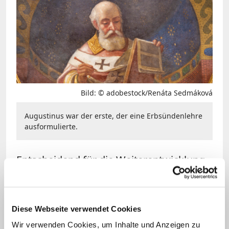
Bild: © adobestock/Renáta Sedmáková
Augustinus war der erste, der eine Erbsündenlehre
ausformulierte.
Entscheidend für die Weiterentwicklung
des Erbsündenkonzepts ist im Mittelalter
Anselm von Canterbury mit seiner
Satisfaktionslehre. In seinem Werk "Cur
Diese Webseite verwendet Cookies
Deus Homo" (Warum Gott Mensch
Wir verwenden Cookies, um Inhalte und Anzeigen zu