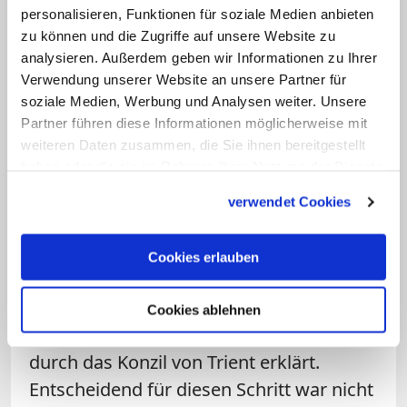
wurde) führt Anselm aus, dass Gott
personalisieren, Funktionen für soziale Medien anbieten
zu können und die Zugriffe auf unsere Website zu
notwendigerweise Mensch werden
analysieren. Außerdem geben wir Informationen zu Ihrer
musste, um die Erbsünde durch eine
Verwendung unserer Website an unsere Partner für
angemessene Gegenleistung wieder
soziale Medien, Werbung und Analysen weiter. Unsere
aufzuheben. Diese angemessene
Partner führen diese Informationen möglicherweise mit
weiteren Daten zusammen, die Sie ihnen bereitgestellt
Gegenleistung erbringe Jesus Christus
haben oder die sie im Rahmen Ihrer Nutzung der Dienste
als sündeloser "Gottmensch" durch
gesammelt haben.
seinen Tod am Kreuz; der Mensch könne
verwendet Cookies
diese Genugtuung aufgrund seines
gefallenen Status unmöglich selbst
Cookies erlauben
erbringen.
Cookies ablehnen
Zur definitiven Lehre wurde die Erbsünde
durch das Konzil von Trient erklärt.
Entscheidend für diesen Schritt war nicht