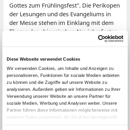
Gottes zum Frühlingsfest". Die Perikopen
der Lesungen und des Evangeliums in
der Messe stehen im Einklang mit dem
Thema des chinesischen Neujahrsfestes.
Auch die Kirchen sind sehr festlich und
besonders geschmückt. Der Kirchhof ist
Diese Webseite verwendet Cookies
mit roten Laternen geschmückt, die den
Wir verwenden Cookies, um Inhalte und Anzeigen zu
Wunsch zum Ausdruck bringen, dass das
personalisieren, Funktionen für soziale Medien anbieten
neue Jahr voller Glück und Freude sein
zu können und die Zugriffe auf unsere Website zu
analysieren. Außerdem geben wir Informationen zu Ihrer
wird. Der Hauseingang der Kirche (vor
Verwendung unserer Website an unsere Partner für
allem der Türrahmen) ist wie alle
soziale Medien, Werbung und Analysen weiter. Unsere
chinesischen Häuser und Wohnungen zu
Partner führen diese Informationen möglicherweise mit
der Zeit mit roten Spruchbändern, den
weiteren Daten zusammen, die Sie ihnen bereitgestellt
haben oder die sie im Rahmen Ihrer Nutzung der Dienste
Hong Duìlián (
红对联) verziert. Bei uns