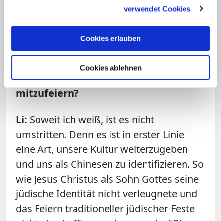
gesammelt haben.
bestimmen Themen der christlichen
verwendet Cookies
Verkündigung und christliche
Segenssprüche deren Inhalte.
Cookies erlauben
Frage: Ist es unter Christen dennoch
Cookies ablehnen
umstritten, das Mond-Neujahr
mitzufeiern?
Li:
Soweit ich weiß, ist es nicht
umstritten. Denn es ist in erster Linie
eine Art, unsere Kultur weiterzugeben
und uns als Chinesen zu identifizieren. So
wie Jesus Christus als Sohn Gottes seine
jüdische Identität nicht verleugnete und
das Feiern traditioneller jüdischer Feste