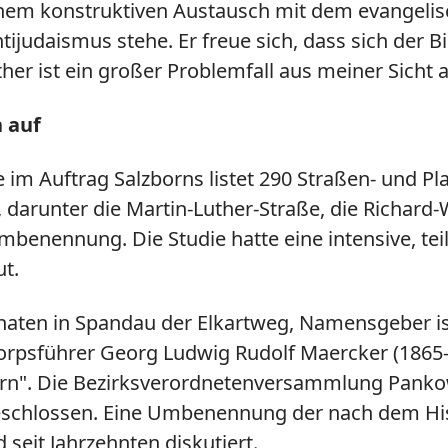
einem konstruktiven Austausch mit dem evangelisc
judaismus stehe. Er freue sich, dass sich der B
er ist ein großer Problemfall aus meiner Sicht a
n auf
 im Auftrag Salzborns listet 290 Straßen- und P
n, darunter die Martin-Luther-Straße, die Richa
Umbenennung. Die Studie hatte eine intensive, t
ut.
n in Spandau der Elkartweg, Namensgeber ist Ka
corpsführer Georg Ludwig Rudolf Maercker (1865
ern". Die Bezirksverordnetenversammlung Pank
beschlossen. Eine Umbenennung der nach dem Hist
seit Jahrzehnten diskutiert.