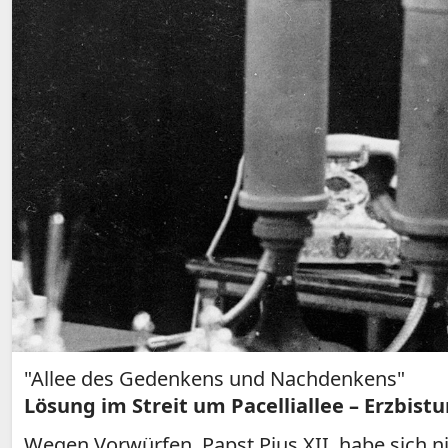
"Allee des Gedenkens und Nachdenkens"
Lösung im Streit um Pacelliallee – Erzbis
Wegen Vorwürfen, Papst Pius XII. habe sich ni