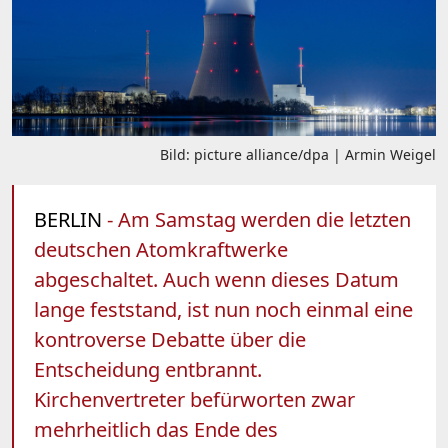
Bild: picture alliance/dpa | Armin Weigel
BERLIN
- Am Samstag werden die letzten
deutschen Atomkraftwerke
abgeschaltet. Auch wenn dieses Datum
lange feststand, ist nun noch einmal eine
kontroverse Debatte über die
Entscheidung entbrannt.
Kirchenvertreter befürworten zwar
mehrheitlich das Ende des