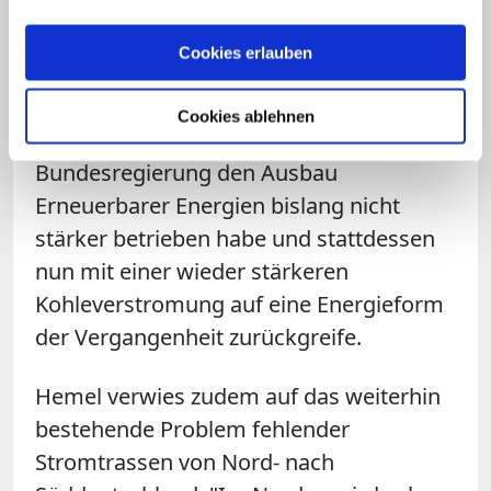
worden. Gleichzeitig, so der 66-Jährige,
hätte ein längerer Betrieb der Meiler
Cookies erlauben
auch den klimapolitischen Zielen der
Bundesregierung genutzt. Er kritisierte in
Cookies ablehnen
diesem Kontext, dass die
Bundesregierung den Ausbau
Erneuerbarer Energien bislang nicht
stärker betrieben habe und stattdessen
nun mit einer wieder stärkeren
Kohleverstromung auf eine Energieform
der Vergangenheit zurückgreife.
Hemel verwies zudem auf das weiterhin
bestehende Problem fehlender
Stromtrassen von Nord- nach