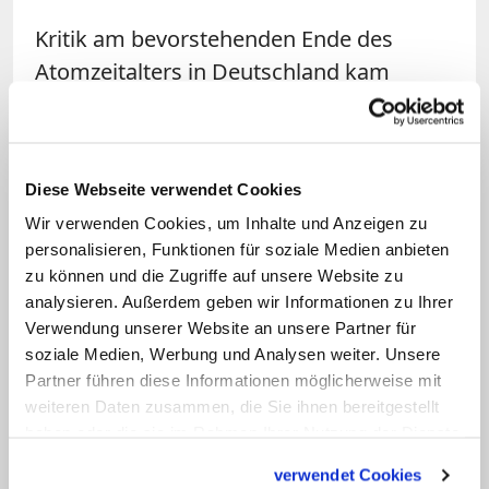
Kritik am bevorstehenden Ende des
Atomzeitalters in Deutschland kam
dagegen vom BKU-Vorsitzenden Ulrich
Hemel. "Immer noch gut laufende
Kernkraftwerke abzuschalten – das
Diese Webseite verwendet Cookies
halten wir für eine unangemessene
Wir verwenden Cookies, um Inhalte und Anzeigen zu
Übertreibung, die der Umwelt schadet
personalisieren, Funktionen für soziale Medien anbieten
und nicht nutzt", sagte Hemel im
zu können und die Zugriffe auf unsere Website zu
Gespräch mit katholisch.de. Sein
analysieren. Außerdem geben wir Informationen zu Ihrer
Verwendung unserer Website an unsere Partner für
Verband hätte sich einen "etwas längeren
soziale Medien, Werbung und Analysen weiter. Unsere
Streckbetrieb" der Kraftwerke vorstellen
Partner führen diese Informationen möglicherweise mit
können. Dadurch wäre die
weiteren Daten zusammen, die Sie ihnen bereitgestellt
grundsätzliche Entscheidung zum
haben oder die sie im Rahmen Ihrer Nutzung der Dienste
gesammelt haben.
Atomausstieg nicht in Frage gestellt
verwendet Cookies