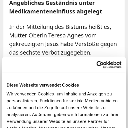
Angebliches Geständnis unter
Medikamenteneinfluss abgelegt
In der Mitteilung des Bistums heißt es,
Mutter Oberin Teresa Agnes vom
gekreuzigten Jesus habe Verstöße gegen
das sechste Verbot zugegeben.
Medienberichten zufolge weisen die
Schwestern diese Darstellung aber
zurück. Die Oberin sei zum Zeitpunkt
Diese Webseite verwendet Cookies
ihres angeblichen Geständnisses
Wir verwenden Cookies, um Inhalte und Anzeigen zu
aufgrund einer Operation unter schwerer
personalisieren, Funktionen für soziale Medien anbieten
Medikation gestanden und sei nicht
zu können und die Zugriffe auf unsere Website zu
zurechnungsfähig gewesen. Das
analysieren. Außerdem geben wir Informationen zu Ihrer
angebliche Geständnis gehe wohl auf
Verwendung unserer Website an unsere Partner für