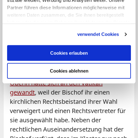
soziale Medien, Werbung und Analysen weiter. Unsere
Halluzinationen durch die Medikamente
Partner führen diese Informationen möglicherweise mit
zurück.
weiteren Daten zusammen, die Sie ihnen bereitgestellt
haben oder die sie im Rahmen Ihrer Nutzung der Dienste
Die Schwestern hatten das Vorgehen des
gesammelt haben.
verwendet Cookies
Bischofs als "absolut böse" bezeichnet
und Klage gegen das Bistum eingereicht,
Cookies erlauben
um gegen die nach ihrer Ansicht
widerrechtliche Durchsuchung und
Cookies ablehnen
Beschlagnahmung vorzugehen. Die
Oberin hatte sich an den Vatikan
gewandt
, weil der Bischof ihr einen
kirchlichen Rechtsbeistand ihrer Wahl
verweigert und einen Rechtsvertreter für
sie ausgewählt habe. Neben der
rechtlichen Auseinandersetzung hat der