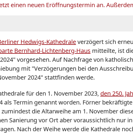
etzt einen neuen Eröffnungstermin an. Außerdem
Berliner Hedwigs-Kathedrale
verzögert sich erne
barte Bernhard-Lichtenberg-Haus
mitteilte, ist
e 2024" vorgesehen. Auf Nachfrage von katholisc
hiebung mit "Verzögerungen bei den Ausschreibun
November 2024" stattfinden werde.
athedrale für den 1. November 2023,
den 250. Ja
4 als Termin genannt worden. Förner bekräftigt
, zumindest die Altarweihe am 1. November dies
en Sanierung vor Ort aber voraussichtlich nur i
tragen. Nach der Weihe werde die Kathedrale noc