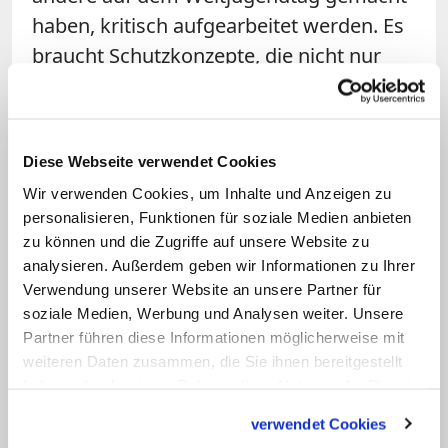
haben, kritisch aufgearbeitet werden. Es
braucht Schutzkonzepte, die nicht nur
sexuellen, sondern auch geistlichen
Missbrauch im Blick haben. Und
Bischöfe, die davon überzeugt sind, die
Diese Webseite verwendet Cookies
Zukunft der Kirche liege in einer
Wir verwenden Cookies, um Inhalte und Anzeigen zu
Verstärkung der Katechese sowie in der
personalisieren, Funktionen für soziale Medien anbieten
Begeisterung von charismatischen
zu können und die Zugriffe auf unsere Website zu
Gemeinschaften, müssen sich der Frage
analysieren. Außerdem geben wir Informationen zu Ihrer
Verwendung unserer Website an unsere Partner für
stellen, ob sie die Gefahr des
geistliches
soziale Medien, Werbung und Analysen weiter. Unsere
Missbrauchs
ausreichend
Partner führen diese Informationen möglicherweise mit
berücksichtigen. Längst gibt es neben
weiteren Daten zusammen, die Sie ihnen bereitgestellt
unmittelbaren Erfahrungsberichten auch
haben oder die sie im Rahmen Ihrer Nutzung der Dienste
gesammelt haben.
wissenschaftliche Projekte, in denen sich
verwendet Cookies
Theolog*innen wie
Hildegund Keul oder