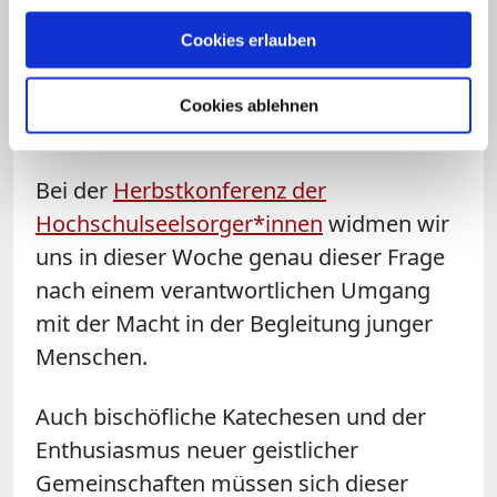
Judith Könemann
mit Strukturen
Cookies erlauben
geistlichen Missbrauchs befasst haben.
Ihre Erkenntnisse müssen praktische
Cookies ablehnen
Konsequenzen haben.
Bei der
Herbstkonferenz der
Hochschulseelsorger*innen
widmen wir
uns in dieser Woche genau dieser Frage
nach einem verantwortlichen Umgang
mit der Macht in der Begleitung junger
Menschen.
Auch bischöfliche Katechesen und der
Enthusiasmus neuer geistlicher
Gemeinschaften müssen sich dieser