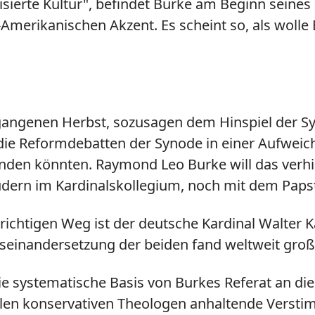
risierte Kultur", befindet Burke am Beginn seines
Amerikanischen Akzent. Es scheint so, als wolle 
gangenen Herbst, sozusagen dem Hinspiel der Sy
 die Reformdebatten der Synode in einer Aufwei
münden könnten. Raymond Leo Burke will das ver
üdern im Kardinalskollegium, noch mit dem Papst
chtigen Weg ist der deutsche Kardinal Walter Ka
Auseinandersetzung der beiden fand weltweit gro
ie systematische Basis von Burkes Referat an di
ielen konservativen Theologen anhaltende Verst