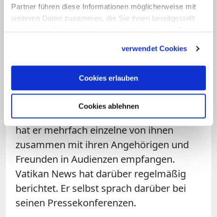
Partner führen diese Informationen möglicherweise mit
annehmen.
Im letzten Jahr hat der
weiteren Daten zusammen, die Sie ihnen bereitgestellt
Vatikan beispielsweise offiziell mitgeteilt,
haben oder die sie im Rahmen Ihrer Nutzung der Dienste
dass sie selbstverständlich eine
gesammelt haben.
verwendet Cookies
Taufpatenschaft übernehmen können.
Im Zusammenhang mit der Corona-
Cookies erlauben
Pandemie ist der Papst zudem auf die
Not speziell von trans Menschen
Cookies ablehnen
aufmerksam geworden. Seit dieser Zeit
hat er mehrfach einzelne von ihnen
zusammen mit ihren Angehörigen und
Freunden in Audienzen empfangen.
Vatikan News hat darüber regelmäßig
berichtet. Er selbst sprach darüber bei
seinen Pressekonferenzen.