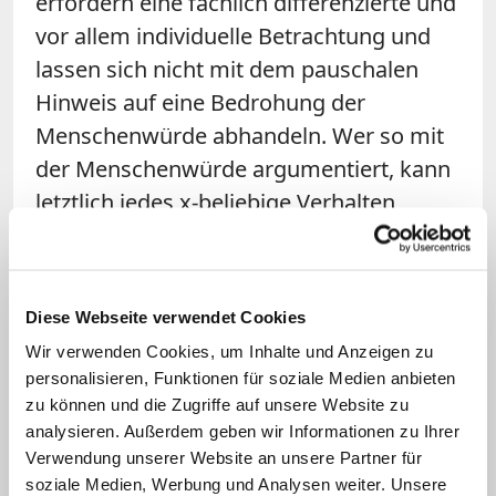
erfordern eine fachlich differenzierte und
vor allem individuelle Betrachtung und
lassen sich nicht mit dem pauschalen
Hinweis auf eine Bedrohung der
Menschenwürde abhandeln. Wer so mit
der Menschenwürde argumentiert, kann
letztlich jedes x-beliebige Verhalten
bestätigen oder verwerfen. Auf diese
Weise wird die Menschenwürde selbst
letztlich entwertet. Als konsensstiftender
Diese Webseite verwendet Cookies
Kompass taugt sie dann nicht mehr.
Wir verwenden Cookies, um Inhalte und Anzeigen zu
personalisieren, Funktionen für soziale Medien anbieten
Dabei sah es zwischenzeitlich so aus, als
zu können und die Zugriffe auf unsere Website zu
würde sich Papst Franziskus
analysieren. Außerdem geben wir Informationen zu Ihrer
insbesondere transgeschlechtlicher
Verwendung unserer Website an unsere Partner für
soziale Medien, Werbung und Analysen weiter. Unsere
Menschen in besonderer Weise