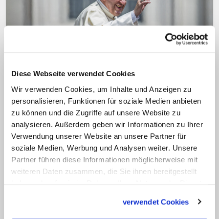
Diese Webseite verwendet Cookies
Besuch laut Kardinal Hollerich "sehr, sehr
Wir verwenden Cookies, um Inhalte und Anzeigen zu
wahrscheinlich"
personalisieren, Funktionen für soziale Medien anbieten
Bericht: Papst plant im September
zu können und die Zugriffe auf unsere Website zu
Abstecher nach Luxemburg
analysieren. Außerdem geben wir Informationen zu Ihrer
Papst Franziskus wird Ende September in
Verwendung unserer Website an unsere Partner für
soziale Medien, Werbung und Analysen weiter. Unsere
Belgien erwartet, um das 600-jährige
Partner führen diese Informationen möglicherweise mit
Jubiläum der Universität Löwen zu feiern.
weiteren Daten zusammen, die Sie ihnen bereitgestellt
Doch offenbar ist auch das kleine
haben oder die sie im Rahmen Ihrer Nutzung der Dienste
Nachbarland Ziel der Reise – zumindest für
gesammelt haben.
verwendet Cookies
einen Kurztrip.