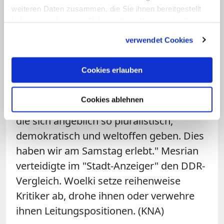
"Das mag vielen selbst ernannten
weiteren Daten zusammen, die Sie ihnen bereitgestellt
Reformern nicht passen, weil es nicht in
haben oder die sie im Rahmen Ihrer Nutzung der Dienste
ihr von Vorurteilen und wenigen Medien
gesammelt haben.
verwendet Cookies
geprägtes Bild unseres Bistums passt",
so Hüppelshäuser. "Leider greift
Cookies erlauben
obendrein in unserer Gesellschaft immer
mehr Radikalisierung und Intoleranz um
Cookies ablehnen
sich, gerade auch von denen ausgehend,
die sich angeblich so pluralistisch,
demokratisch und weltoffen geben. Dies
haben wir am Samstag erlebt." Mesrian
verteidigte im "Stadt-Anzeiger" den DDR-
Vergleich. Woelki setze reihenweise
Kritiker ab, drohe ihnen oder verwehre
ihnen Leitungspositionen. (KNA)