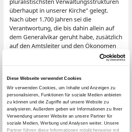
pluralistischsten Verwaltungsstrukturen
überhaupt in unserer Kirche" gelegt.
Nach über 1.700 Jahren sei die
Verantwortung, die bis dahin allein auf
dem Generalvikar geruht habe, zusätzlich
auf den Amtsleiter und den Ökonomen
verteilt worden. Aktuell seien im
Erzbistum so viele Laien in
Führungsaufgaben wie noch nie, und
Diese Webseite verwendet Cookies
auch der Anteil der weiblichen
Wir verwenden Cookies, um Inhalte und Anzeigen zu
Führungskräfte liege mittlerweile
personalisieren, Funktionen für soziale Medien anbieten
deutlich über dem Durchschnitt der
zu können und die Zugriffe auf unsere Website zu
bundesdeutschen
analysieren. Außerdem geben wir Informationen zu Ihrer
Wirtschaftsunternehmen.
Verwendung unserer Website an unsere Partner für
soziale Medien, Werbung und Analysen weiter. Unsere
Partner führen diese Informationen möglicherweise mit