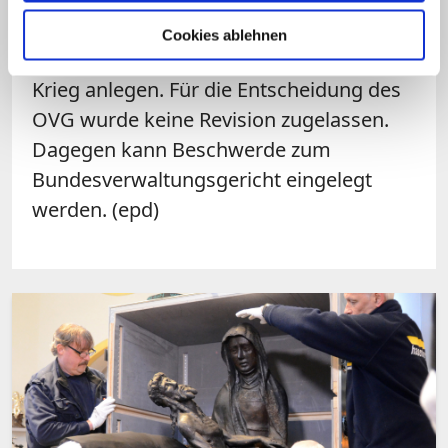
Bernhard von Galen (1606-1678) ließ den
Cookies ablehnen
Prozessionsweg nach dem 30-jährigen
Krieg anlegen. Für die Entscheidung des
OVG wurde keine Revision zugelassen.
Dagegen kann Beschwerde zum
Bundesverwaltungsgericht eingelegt
werden. (epd)