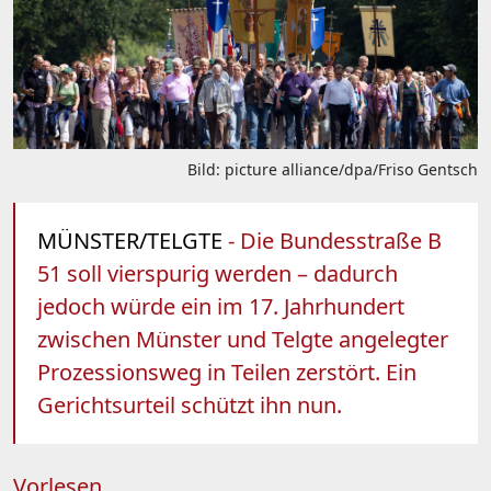
Bild: picture alliance/dpa/Friso Gentsch
MÜNSTER/TELGTE
- Die Bundesstraße B
51 soll vierspurig werden – dadurch
jedoch würde ein im 17. Jahrhundert
zwischen Münster und Telgte angelegter
Prozessionsweg in Teilen zerstört. Ein
Gerichtsurteil schützt ihn nun.
Vorlesen