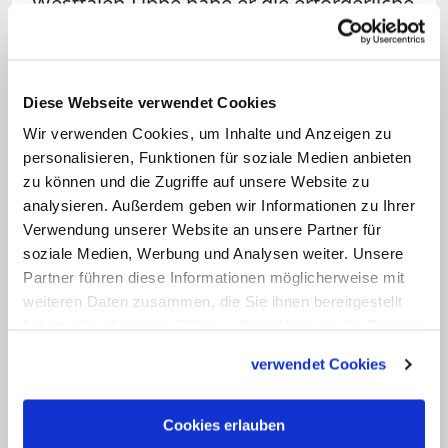
Westfalen-Lippe habe er die erforderliche
Bedeutung im Sinne des
Denkmalschutzgesetzes, hieß es am
Montag. Dass der Wegabschnitt mitten
Diese Webseite verwendet Cookies
in der Landschaft liegt und nicht an das
Wir verwenden Cookies, um Inhalte und Anzeigen zu
Ziel des Prozessionswegs in Telgte
personalisieren, Funktionen für soziale Medien anbieten
angebunden ist, ändere nichts am
zu können und die Zugriffe auf unsere Website zu
analysieren. Außerdem geben wir Informationen zu Ihrer
geschichtlichen Aussagewert. Der
Verwendung unserer Website an unsere Partner für
Prozessionsweg sei dabei als solcher
soziale Medien, Werbung und Analysen weiter. Unsere
durch die beiden inmitten des Weges
Partner führen diese Informationen möglicherweise mit
stehenden
Doppelbildstöcke
und ihre auf
weiteren Daten zusammen, die Sie ihnen bereitgestellt
haben oder die sie im Rahmen Ihrer Nutzung der Dienste
den Pilger bezogenen Inschriften
gesammelt haben.
erkennbar, betonten die
verwendet Cookies
Oberverwaltungsrichter.
Cookies erlauben
Der einstige Fürstbischof Christoph