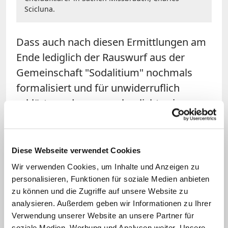
Scicluna.
Dass auch nach diesen Ermittlungen am
Ende lediglich der Rauswurf aus der
Gemeinschaft "Sodalitium" nochmals
formalisiert und für unwiderruflich
erklärt wurde, veranschaulicht, wie
begrenzt die Möglichkeiten des
kirchlichen Strafrechts gegenüber Laien
sind. Während Diakone, Priester und
Diese Webseite verwendet Cookies
Bischöfe mit der Entfernung aus dem
Wir verwenden Cookies, um Inhalte und Anzeigen zu
Klerikerstand empfindlich getroffen
personalisieren, Funktionen für soziale Medien anbieten
zu können und die Zugriffe auf unsere Website zu
werden können, ist gegen Laien allenfalls
analysieren. Außerdem geben wir Informationen zu Ihrer
die Strafe der Exkommunikation möglich.
Verwendung unserer Website an unsere Partner für
soziale Medien, Werbung und Analysen weiter. Unsere