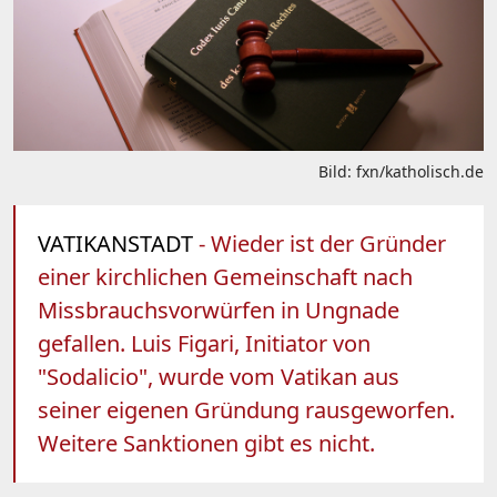
Bild: fxn/katholisch.de
VATIKANSTADT
- Wieder ist der Gründer
einer kirchlichen Gemeinschaft nach
Missbrauchsvorwürfen in Ungnade
gefallen. Luis Figari, Initiator von
"Sodalicio", wurde vom Vatikan aus
seiner eigenen Gründung rausgeworfen.
Weitere Sanktionen gibt es nicht.