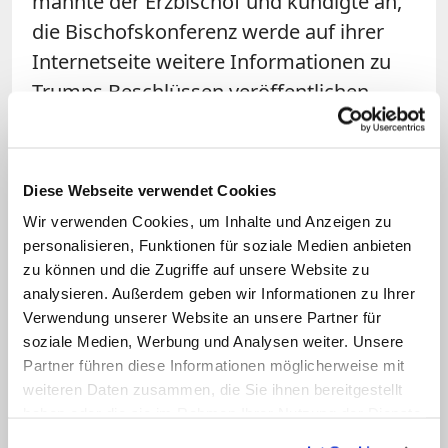
mahnte der Erzbischof und kündigte an,
die Bischofskonferenz werde auf ihrer
Internetseite weitere Informationen zu
Trumps Beschlüssen veröffentlichen.
Bereits beim traditionellen
Gebetsgottesdienst zu seiner
Diese Webseite verwendet Cookies
Amtsübernahme war
der neue US-
Wir verwenden Cookies, um Inhalte und Anzeigen zu
Präsident am Dienstag von einer
personalisieren, Funktionen für soziale Medien anbieten
anglikanischen Bischöfin kritisiert
zu können und die Zugriffe auf unsere Website zu
worden
. Mariann Edgar Budde hatte sich
analysieren. Außerdem geben wir Informationen zu Ihrer
Verwendung unserer Website an unsere Partner für
besorgt über Trumps Pläne in der
soziale Medien, Werbung und Analysen weiter. Unsere
Migrationspolitik geäußert und um
Partner führen diese Informationen möglicherweise mit
Barmherzigkeit für sexuelle Minderheiten
weiteren Daten zusammen, die Sie ihnen bereitgestellt
gebeten. (KNA)
haben oder die sie im Rahmen Ihrer Nutzung der Dienste
gesammelt haben.