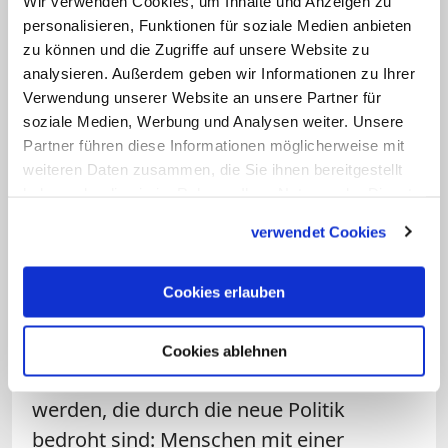
Wir verwenden Cookies, um Inhalte und Anzeigen zu
amerikanische Regierung
waren wichtig
personalisieren, Funktionen für soziale Medien anbieten
und haben gerade auch mit Blick auf die
zu können und die Zugriffe auf unsere Website zu
analysieren. Außerdem geben wir Informationen zu Ihrer
Unterstützung, die die Trump-Regierung
Verwendung unserer Website an unsere Partner für
durch manche kirchliche Kreise erfährt,
soziale Medien, Werbung und Analysen weiter. Unsere
für Orientierung gesorgt. Es wird in den
Partner führen diese Informationen möglicherweise mit
kommenden Jahren immer wichtiger
weiteren Daten zusammen, die Sie ihnen bereitgestellt
haben oder die sie im Rahmen Ihrer Nutzung der Dienste
werden, dass die christlichen Kirchen die
gesammelt haben.
Politik kritisch begleiten. Es wird auch
verwendet Cookies
immer wichtiger werden, dass sich
zivilgesellschaftliche Bündnisse, die für
Cookies erlauben
die Achtung der Würde des Menschen
eintreten zusammenschließen und auch
Cookies ablehnen
zu einem sicheren Ort für all jene
werden, die durch die neue Politik
bedroht sind: Menschen mit einer