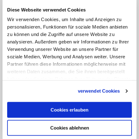
alleine einziehen, sondern mit einer
Diese Webseite verwendet Cookies
kleinen Gruppe von Ordensmännern der
Wir verwenden Cookies, um Inhalte und Anzeigen zu
Augustiner
. Genug Personen also, um
personalisieren, Funktionen für soziale Medien anbieten
auch Tischtennis-Rundlauf zu spielen.
zu können und die Zugriffe auf unsere Website zu
(KNA)
analysieren. Außerdem geben wir Informationen zu Ihrer
Verwendung unserer Website an unsere Partner für
soziale Medien, Werbung und Analysen weiter. Unsere
Partner führen diese Informationen möglicherweise mit
weiteren Daten zusammen, die Sie ihnen bereitgestellt
haben oder die sie im Rahmen Ihrer Nutzung der Dienste
gesammelt haben.
verwendet Cookies
Cookies erlauben
Cookies ablehnen
Renovierung von Wohnung demnächst