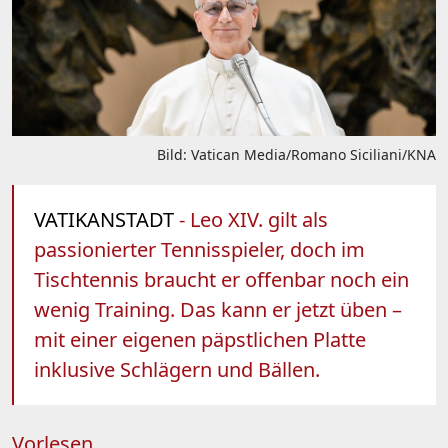
Bild: Vatican Media/Romano Siciliani/KNA
VATIKANSTADT
- Leo XIV. gilt als
passionierter Tennisspieler, doch im
Tischtennis braucht er offenbar noch ein
wenig Training. Das kann er jetzt üben –
mit einer eigenen päpstlichen Platte
inklusive Schlägern und Bällen.
Vorlesen