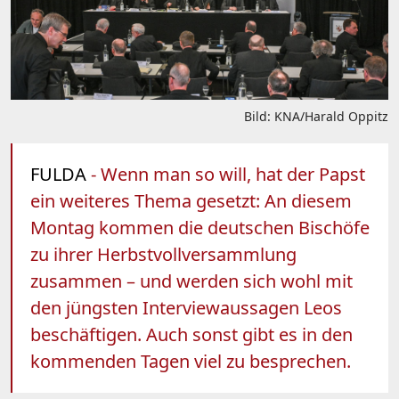
Bild: KNA/Harald Oppitz
FULDA
- Wenn man so will, hat der Papst
ein weiteres Thema gesetzt: An diesem
Montag kommen die deutschen Bischöfe
zu ihrer Herbstvollversammlung
zusammen – und werden sich wohl mit
den jüngsten Interviewaussagen Leos
beschäftigen. Auch sonst gibt es in den
kommenden Tagen viel zu besprechen.