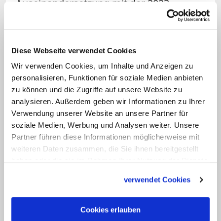
Auseinandersetzung mit der 2023
veröffentlichen 6.
Kirchenmitgliedschaftsuntersuchung
(KMU) bekommen. Deren Ergebnisse
Diese Webseite verwendet Cookies
machen der Kirche hierzulande einmal
Wir verwenden Cookies, um Inhalte und Anzeigen zu
mehr deutlich, vor welcher Zukunft sie
personalisieren, Funktionen für soziale Medien anbieten
zu können und die Zugriffe auf unsere Website zu
steht: Die Studie sagte einen weiteren
analysieren. Außerdem geben wir Informationen zu Ihrer
dramatischen Mitgliederverlust voraus.
Verwendung unserer Website an unsere Partner für
In Fulda soll es darum gehen, wie
soziale Medien, Werbung und Analysen weiter. Unsere
angesichts dieser Prognose Kirche in der
Partner führen diese Informationen möglicherweise mit
weiteren Daten zusammen, die Sie ihnen bereitgestellt
säkularen Gesellschaft noch präsent sein
haben oder die sie im Rahmen Ihrer Nutzung der Dienste
und pastoral handeln kann.
gesammelt haben.
verwendet Cookies
Eingeladen haben die Bischöfe dazu
unter anderem den Pastoraltheologen
Cookies erlauben