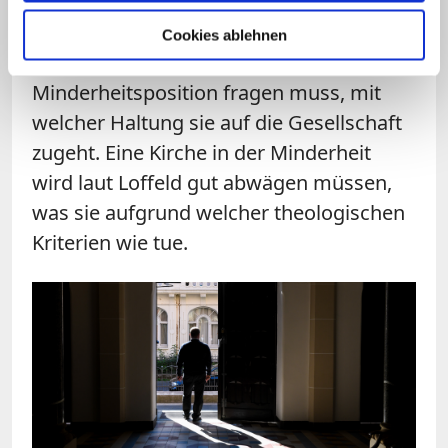
Jan Loffeld, der wissenschaftlicher Beirat
der Studie war. Er betont, dass sich die
Cookies ablehnen
Kirche angesichts ihrer zunehmenden
Minderheitsposition fragen muss, mit
welcher Haltung sie auf die Gesellschaft
zugeht. Eine Kirche in der Minderheit
wird laut Loffeld gut abwägen müssen,
was sie aufgrund welcher theologischen
Kriterien wie tue.