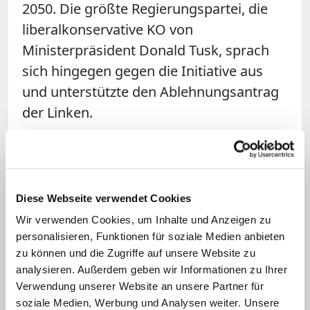
2050. Die größte Regierungspartei, die
liberalkonservative KO von
Ministerpräsident Donald Tusk, sprach
sich hingegen gegen die Initiative aus
und unterstützte den Ablehnungsantrag
der Linken.
Missbrauchsaufarbeitung mit
Hindernissen
Diese Webseite verwendet Cookies
Neben dem Bildungsstreit ringen die
Wir verwenden Cookies, um Inhalte und Anzeigen zu
Bischöfe um eine überzeugende
personalisieren, Funktionen für soziale Medien anbieten
Aufarbeitung sexuellen Missbrauchs.
zu können und die Zugriffe auf unsere Website zu
Nach langem Zögern arbeitet eine
analysieren. Außerdem geben wir Informationen zu Ihrer
Verwendung unserer Website an unsere Partner für
Arbeitsgruppe an der Gründung einer
soziale Medien, Werbung und Analysen weiter. Unsere