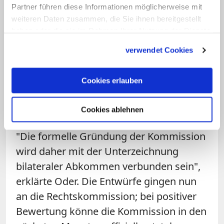
unabhängigen Expertenkommission.
Partner führen diese Informationen möglicherweise mit
Bischof Sławomir Oder, der die
weiteren Daten zusammen, die Sie ihnen bereitgestellt
Vorbereitungen leitet, präsentierte jüngst
haben oder die sie im Rahmen Ihrer Nutzung der Dienste
gesammelt haben.
Entwürfe für rechtliche Grundlagen.
verwendet Cookies
Vorgesehen ist eine Zusammenarbeit mit
den Männer- und Frauenorden. Da
Cookies erlauben
Beschlüsse der Konferenz nicht bindend
sind, bleibt der Beitritt einzelner Bistümer
Cookies ablehnen
und Ordensgemeinschaften freiwillig.
"Die formelle Gründung der Kommission
wird daher mit der Unterzeichnung
bilateraler Abkommen verbunden sein",
erklärte Oder. Die Entwürfe gingen nun
an die Rechtskommission; bei positiver
Bewertung könne die Kommission in den