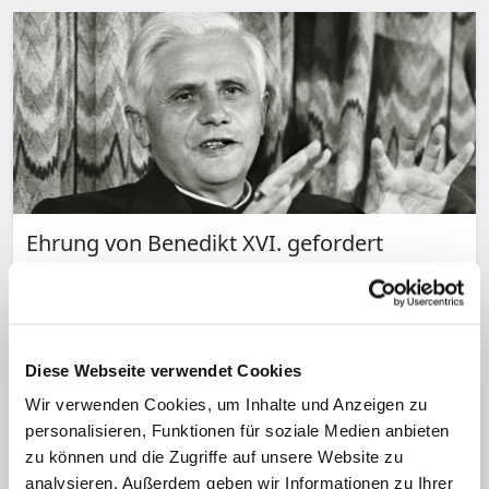
Ehrung von Benedikt XVI. gefordert
Politiker setzen sich für Ratzinger-
Straße in Bonn ein
Soll Bonn eine "Ratzinger-Straße"
bekommen? Lokalpolitiker fordern die
Diese Webseite verwendet Cookies
Ehrung des deutschen Ex-Papstes Benedikt
Wir verwenden Cookies, um Inhalte und Anzeigen zu
personalisieren, Funktionen für soziale Medien anbieten
XVI. Die Stadtverwaltung prüft den Antrag.
zu können und die Zugriffe auf unsere Website zu
Ob es dazu kommt, ist fraglich.
analysieren. Außerdem geben wir Informationen zu Ihrer