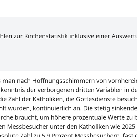
hlen zur Kirchenstatistik inklusive einer Auswe
muss man nach Hoffnungsschimmern von vornherei
kenntnis der verborgenen dritten Variablen in der
 die Zahl der Katholiken, die Gottesdienste besuc
lt wurden, kontinuierlich an. Die stetig sinkend
che braucht, um höhere prozentuale Werte zu b
nen Messbesucher unter den Katholiken wie 2025 
bsolute Zahl zu 5,9 Prozent Messbesuchern, fast 