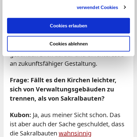
gesammelt haben.
unabhängig davon, ob es sakrale Bauten
verwendet Cookies
oder Verwaltungsgebäude sind. Man
kann diesen Bereich also nicht beliebig
Cookies erlauben
besparen. Die Kirchenvertreter, mit
denen wir sprechen, haben aber einen
Cookies ablehnen
gesunden Blick darauf und ein Interesse
an zukunftsfähiger Gestaltung.
Frage: Fällt es den Kirchen leichter,
sich von Verwaltungsgebäuden zu
trennen, als von Sakralbauten?
Kubon:
Ja, aus meiner Sicht schon. Das
ist aber auch der Sache geschuldet, dass
die Sakralbauten
wahnsinnig