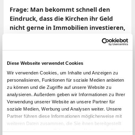
Frage: Man bekommt schnell den
Eindruck, dass die Kirchen ihr Geld
nicht gerne in Immobilien investieren,
sondern lieber in Menschen, soziale
Projekte oder andere Zwecke. Teilen
Sie den Eindruck, dass kirchlicherseits
bei Immobilien schnell der Rotstift
Diese Webseite verwendet Cookies
angesetzt wird?
Wir verwenden Cookies, um Inhalte und Anzeigen zu
personalisieren, Funktionen für soziale Medien anbieten
zu können und die Zugriffe auf unsere Website zu
Kubon:
Die Hauptaufgabe der Kirchen ist
analysieren. Außerdem geben wir Informationen zu Ihrer
ja nicht die Immobilienverwaltung – auch
Verwendung unserer Website an unsere Partner für
wenn sie viele davon haben. Die Kirchen
soziale Medien, Werbung und Analysen weiter. Unsere
haben religiöse, soziale und
Partner führen diese Informationen möglicherweise mit
weiteren Daten zusammen, die Sie ihnen bereitgestellt
gesellschaftliche Aufgaben. Um die zu
haben oder die sie im Rahmen Ihrer Nutzung der Dienste
erfüllen, braucht es aber Immobilien –