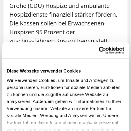
Gröhe (CDU) Hospize und ambulante
Hospizdienste finanziell stärker fördern.
Die Kassen sollen bei Erwachsenen-
Hospizen 95 Prozent der
zuschussfähigen Kosten tragen statt
bisher 90. Ambulant tätige
Palliativmediziner sollen mehr Honorar
bekommen und Alten- und Pflegeheime
Diese Webseite verwendet Cookies
sollen sicherstellen, dass ihre Bewohner
Wir verwenden Cookies, um Inhalte und Anzeigen zu
Palliativmedizin in Anspruch nehmen
personalisieren, Funktionen für soziale Medien anbieten
können. Pflegekräfte sollen für die
zu können und die Zugriffe auf unsere Website zu
Sterbebegleitung geschult werden.
analysieren. Außerdem geben wir Informationen zu Ihrer
Verwendung unserer Website an unsere Partner für
Beseitigt werden sollen auch
soziale Medien, Werbung und Analysen weiter. Unsere
Versorgungslücken insbesondere im
Partner führen diese Informationen möglicherweise mit
ländlichen Raum.
weiteren Daten zusammen, die Sie ihnen bereitgestellt