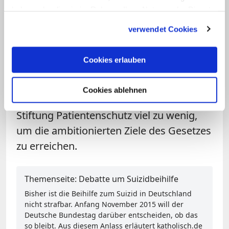
haben oder die sie im Rahmen Ihrer Nutzung der Dienste
Bislang gibt Deutschland pro Jahr rund
gesammelt haben.
verwendet Cookies
400 Millionen Euro für diesen Bereich
aus. In der Koalition wird mit 150 bis 200
Cookies erlauben
Millionen Euro Mehrkosten im Jahr
gerechnet - nach Meinung der kirchlichen
Cookies ablehnen
Wohlfahrtsverbände und der Deutschen
Stiftung Patientenschutz viel zu wenig,
um die ambitionierten Ziele des Gesetzes
zu erreichen.
Themenseite: Debatte um Suizidbeihilfe
Bisher ist die Beihilfe zum Suizid in Deutschland
nicht strafbar. Anfang November 2015 will der
Deutsche Bundestag darüber entscheiden, ob das
so bleibt. Aus diesem Anlass erläutert katholisch.de