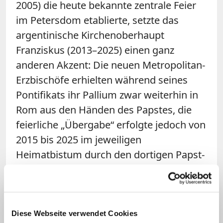
2005) die heute bekannte zentrale Feier
im Petersdom etablierte, setzte das
argentinische Kirchenoberhaupt
Franziskus (2013–2025) einen ganz
anderen Akzent: Die neuen Metropolitan-
Erzbischöfe erhielten während seines
Pontifikats ihr Pallium zwar weiterhin in
Rom aus den Händen des Papstes, die
feierliche „Übergabe“ erfolgte jedoch von
2015 bis 2025 im jeweiligen
Heimatbistum durch den dortigen Papst-
Botschafter, dem Apostolischen Nuntius.
Franziskus wollte damit die Verbindung
des Erzbischofs zu seiner Ortskirche und
zu den Gläubigen seiner Kirchenprovinz
Diese Webseite verwendet Cookies