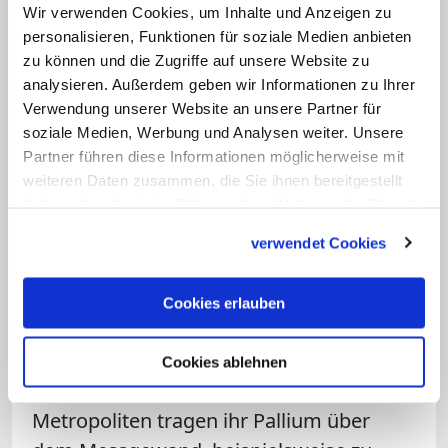
stärker hervorheben.
Wir verwenden Cookies, um Inhalte und Anzeigen zu
personalisieren, Funktionen für soziale Medien anbieten
zu können und die Zugriffe auf unsere Website zu
Zeichen der Gemeinschaft
analysieren. Außerdem geben wir Informationen zu Ihrer
Verwendung unserer Website an unsere Partner für
Papst Leo XIV. aber
revidierte die
soziale Medien, Werbung und Analysen weiter. Unsere
Entscheidung seines Vorgängers
und
Partner führen diese Informationen möglicherweise mit
nahm bereits im vergangenen Jahr, einen
weiteren Daten zusammen, die Sie ihnen bereitgestellt
haben oder die sie im Rahmen Ihrer Nutzung der Dienste
Monat nach seiner Wahl zum Oberhaupt
gesammelt haben.
von 1,4 Milliarden Katholiken, die lange
verwendet Cookies
Tradition der feierlichen Vergabe wieder
auf. Vor einem Jahr hatte er 54 neu
Cookies erlauben
ernannten Metropolitan-Erzbischöfen aus
aller Welt das Pallium in einer feierlichen
Cookies ablehnen
Zeremonie im Petersdom übergeben.
Metropoliten tragen ihr Pallium über