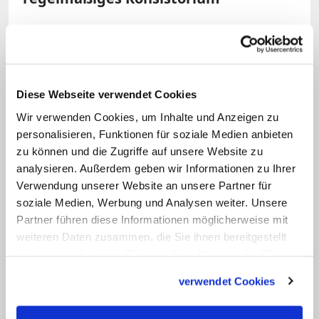
Laut Hünermann habe der Papst die
ersten Schritte zur Umsetzung der von
ihm geforderten Synodalität bereits
Diese Webseite verwendet Cookies
eingeleitet. Auf der Ebene des Vatikan sei
Wir verwenden Cookies, um Inhalte und Anzeigen zu
der sogenannte
K9-Rat
"eine Vorform für
personalisieren, Funktionen für soziale Medien anbieten
ein regelmäßiges Konsistorium". So
zu können und die Zugriffe auf unsere Website zu
einen "Senat der Kirche" habe es in der
analysieren. Außerdem geben wir Informationen zu Ihrer
Vergangenheit lange gegeben, betont
Verwendung unserer Website an unsere Partner für
soziale Medien, Werbung und Analysen weiter. Unsere
der 86-Jährige. Dieser sei früher fast
Partner führen diese Informationen möglicherweise mit
wöchentlich zusammen gekommen und
weiteren Daten zusammen, die Sie ihnen bereitgestellt
habe etwa über Bischofsernennungen
haben oder die sie im Rahmen Ihrer Nutzung der Dienste
entschieden. Der Papst selber habe nur
gesammelt haben.
verwendet Cookies
in Pattsituationen Stellung bezogen. Das
sei erst im 18. und 19.Jahrhundert