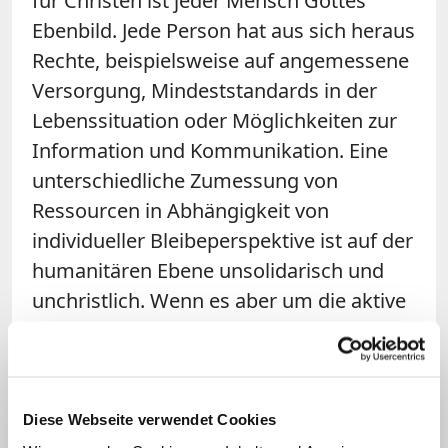
für Christen ist jeder Mensch Gottes
Ebenbild. Jede Person hat aus sich heraus
Rechte, beispielsweise auf angemessene
Versorgung, Mindeststandards in der
Lebenssituation oder Möglichkeiten zur
Information und Kommunikation. Eine
unterschiedliche Zumessung von
Ressourcen in Abhängigkeit von
individueller Bleibeperspektive ist auf der
humanitären Ebene unsolidarisch und
unchristlich. Wenn es aber um die aktive
Potenzialentwicklung von Flüchtlingen in
unserer Gesellschaft geht, spielt die
zeitliche Perspektive eine wichtige Rolle.
Wir sollten Investitionen, die über das
Diese Webseite verwendet Cookies