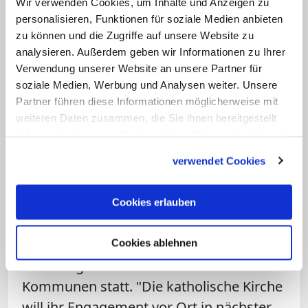
Barmherzigkeitsgebot hinausgehen, auf
Wir verwenden Cookies, um Inhalte und Anzeigen zu
personalisieren, Funktionen für soziale Medien anbieten
die Gruppe von Flüchtlingen
zu können und die Zugriffe auf unsere Website zu
konzentrieren, die aufgrund ihrer
analysieren. Außerdem geben wir Informationen zu Ihrer
Bleibeperspektive langfristig einen
Verwendung unserer Website an unsere Partner für
gewissen "Return on Investment" im
soziale Medien, Werbung und Analysen weiter. Unsere
Partner führen diese Informationen möglicherweise mit
Rahmen unserer Gesellschaft erwarten
weiteren Daten zusammen, die Sie ihnen bereitgestellt
lassen. Hier geht es ja nicht nur um Geld,
haben oder die sie im Rahmen Ihrer Nutzung der Dienste
sondern in viel höherem Maße um
gesammelt haben.
verwendet Cookies
soziale Stabilität, um die notwendige
Assimilierung, aber auch um kulturelle
Cookies erlauben
Bereicherung.
Die Betreuung und Integration von
Cookies ablehnen
Flüchtlingen findet vor Ort in den
Kommunen statt. "Die katholische Kirche
will ihr Engagement vor Ort in nächster