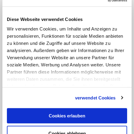
Auch in der Corona-Zeit "ver-heutigt"
sich die Weihnachtsbotschaft
Diese Webseite verwendet Cookies
Kann man angesichts der Pandemie überhaupt
gebührend Weihnachten feiern? Die aktuelle Lage
Wir verwenden Cookies, um Inhalte und Anzeigen zu
könne sogar zu einer Vertiefung der Botschaft des
personalisieren, Funktionen für soziale Medien anbieten
Fests führen, schreibt der Benediktinerabt Johannes
zu können und die Zugriffe auf unsere Website zu
Eckert. Denn wie vor über 2.000 Jahren gelte auch im
analysieren. Außerdem geben wir Informationen zu Ihrer
Corona-Jahr: Uns ist "heute" der Retter geboren.
Verwendung unserer Website an unsere Partner für
soziale Medien, Werbung und Analysen weiter. Unsere
Partner führen diese Informationen möglicherweise mit
weiteren Daten zusammen, die Sie ihnen bereitgestellt
haben oder die sie im Rahmen Ihrer Nutzung der Dienste
gesammelt haben.
verwendet Cookies
Cookies erlauben
Cookies ablehnen
Moment der Hoffnung oder solidarischer Verzicht?