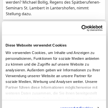
werden? Michael Bollig, Regens des Spätberufenen-
Seminars St. Lambert in Lantershofen, nimmt
Stellung dazu.
Diese Webseite verwendet Cookies
Wir verwenden Cookies, um Inhalte und Anzeigen zu
personalisieren, Funktionen für soziale Medien anbieten
zu können und die Zugriffe auf unsere Website zu
analysieren. Außerdem geben wir Informationen zu Ihrer
Priester Schirpenbach über seine Berufung
Verwendung unserer Website an unsere Partner für
Keinen Tag bereut
soziale Medien, Werbung und Analysen weiter. Unsere
Partner führen diese Informationen möglicherweise mit
Wie ist das mit der Berufung? Kommt sie aus
weiteren Daten zusammen, die Sie ihnen bereitgestellt
heiterem Himmel? Meik Schirpenbach,
haben oder die sie im Rahmen Ihrer Nutzung der Dienste
Stadtjugendseelsorger in Bonn, erzählt von seinem
gesammelt haben.