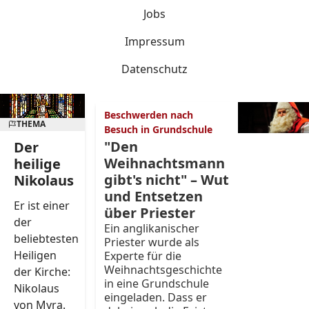
Jobs
Impressum
Datenschutz
Beschwerden nach
THEMA
Besuch in Grundschule
"Den
Der
Weihnachtsmann
heilige
gibt's nicht" – Wut
Nikolaus
und Entsetzen
Er ist einer
über Priester
der
Ein anglikanischer
beliebtesten
Priester wurde als
Heiligen
Experte für die
Weihnachtsgeschichte
der Kirche:
in eine Grundschule
Nikolaus
eingeladen. Dass er
von Myra.