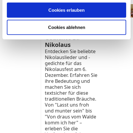
Wir machen Sie textsicher
Cookies erlauben
für den 6. Dezember
Die beliebtesten
Cookies ablehnen
Lieder und
Gedichte zu
Nikolaus
Entdecken Sie beliebte
Nikolauslieder und -
gedichte für das
Nikolausfest am 6.
Dezember. Erfahren Sie
ihre Bedeutung und
machen Sie sich
textsicher für diese
traditionellen Bräuche.
Von "Lasst uns froh
und munter sein" bis
"Von draus vom Walde
komm ich her" –
erleben Sie die