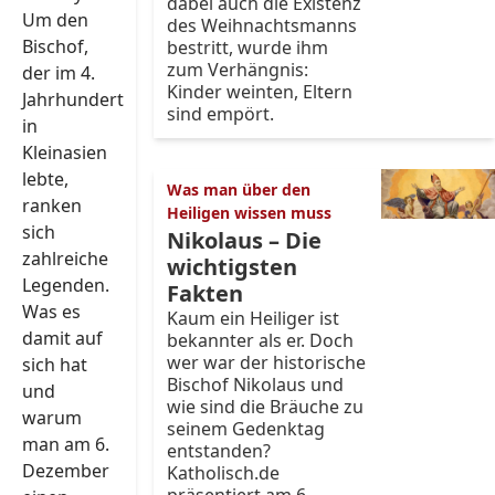
dabei auch die Existenz
Um den
des Weihnachtsmanns
Bischof,
bestritt, wurde ihm
zum Verhängnis:
der im 4.
Kinder weinten, Eltern
Jahrhundert
sind empört.
in
Kleinasien
lebte,
Was man über den
ranken
Heiligen wissen muss
sich
Nikolaus – Die
zahlreiche
wichtigsten
Legenden.
Fakten
Was es
Kaum ein Heiliger ist
damit auf
bekannter als er. Doch
wer war der historische
sich hat
Bischof Nikolaus und
und
wie sind die Bräuche zu
warum
seinem Gedenktag
man am 6.
entstanden?
Dezember
Katholisch.de