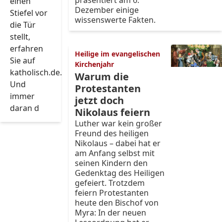
präsentiert am 6.
einen
Dezember einige
Stiefel vor
wissenswerte Fakten.
die Tür
stellt,
erfahren
Heilige im evangelischen
Sie auf
Kirchenjahr
katholisch.de.
Warum die
Und
Protestanten
immer
jetzt doch
daran d
Nikolaus feiern
Luther war kein großer
Freund des heiligen
Nikolaus – dabei hat er
am Anfang selbst mit
seinen Kindern den
Gedenktag des Heiligen
gefeiert. Trotzdem
feiern Protestanten
heute den Bischof von
Myra: In der neuen