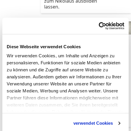
zum Nikolaus ausbilden
lassen.
Pro und Contra
Weihnachtsmann
Eine
Kampfansage
Diese Webseite verwendet Cookies
dem Nikolaus
Wir verwenden Cookies, um Inhalte und Anzeigen zu
zuliebe?
personalisieren, Funktionen für soziale Medien anbieten
Alle Jahre wieder stellt
zu können und die Zugriffe auf unsere Website zu
sich die Frage: Nikolaus
analysieren. Außerdem geben wir Informationen zu Ihrer
vs. Weihnachtsmann –
Verwendung unserer Website an unsere Partner für
lohnt der Kampf? Die
katholisch.de-
soziale Medien, Werbung und Analysen weiter. Unsere
Redakteure Tobias
Partner führen diese Informationen möglicherweise mit
Glenz und Kilian Martin
weiteren Daten zusammen, die Sie ihnen bereitgestellt
sind ganz
haben oder die sie im Rahmen Ihrer Nutzung der Dienste
unterschiedlicher
gesammelt haben.
Meinung.
verwendet Cookies