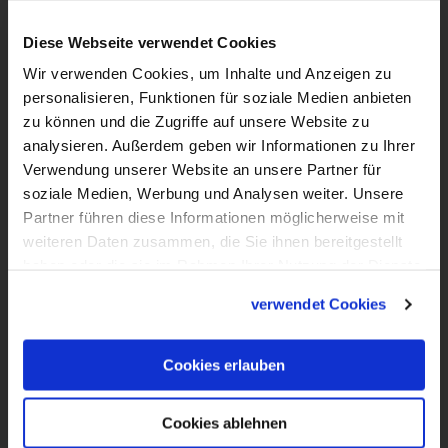
Ein Beitrag der Serie "Katholisch für
Diese Webseite verwendet Cookies
Anfänger". Die Zeichentrickserie erklärt auf
Wir verwenden Cookies, um Inhalte und Anzeigen zu
einfache und humorvolle Art zentrale
personalisieren, Funktionen für soziale Medien anbieten
Begriffe aus Kirche und Christentum. In
zu können und die Zugriffe auf unsere Website zu
dieser Folge geht es um den
analysieren. Außerdem geben wir Informationen zu Ihrer
Weltjugendtag.
Verwendung unserer Website an unsere Partner für
soziale Medien, Werbung und Analysen weiter. Unsere
Partner führen diese Informationen möglicherweise mit
weiteren Daten zusammen, die Sie ihnen bereitgestellt
haben oder die sie im Rahmen Ihrer Nutzung der Dienste
gesammelt haben.
verwendet Cookies
Cookies erlauben
Cookies ablehnen