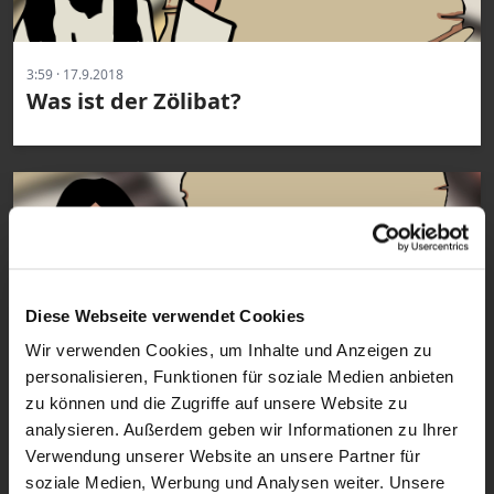
3:59 · 17.9.2018
Was ist der Zölibat?
Diese Webseite verwendet Cookies
Wir verwenden Cookies, um Inhalte und Anzeigen zu
personalisieren, Funktionen für soziale Medien anbieten
2:36 · 11.9.2018
Was sind Sakramente?
zu können und die Zugriffe auf unsere Website zu
analysieren. Außerdem geben wir Informationen zu Ihrer
Verwendung unserer Website an unsere Partner für
soziale Medien, Werbung und Analysen weiter. Unsere