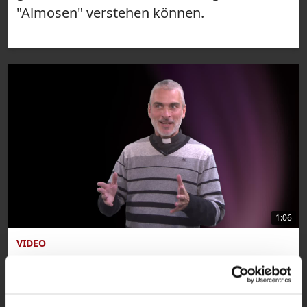
"Almosen" verstehen können.
1:06
VIDEO
Lifehack zur Fastenzeit
Wie faste ich am besten? Pater Max