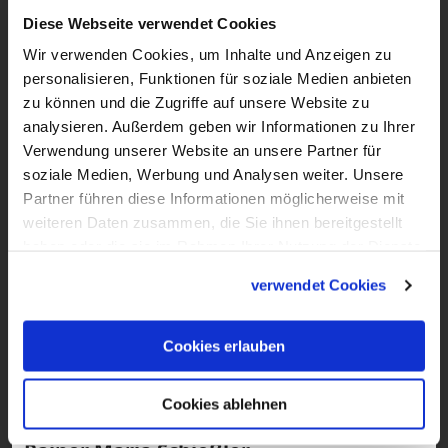
Cappabianca gibt drei kurze und
Diese Webseite verwendet Cookies
praktische Tipps.
Wir verwenden Cookies, um Inhalte und Anzeigen zu
personalisieren, Funktionen für soziale Medien anbieten
zu können und die Zugriffe auf unsere Website zu
analysieren. Außerdem geben wir Informationen zu Ihrer
Verwendung unserer Website an unsere Partner für
soziale Medien, Werbung und Analysen weiter. Unsere
Partner führen diese Informationen möglicherweise mit
weiteren Daten zusammen, die Sie ihnen bereitgestellt
haben oder die sie im Rahmen Ihrer Nutzung der Dienste
gesammelt haben.
verwendet Cookies
7:19
Cookies erlauben
VIDEO
In göttlicher Mission auf dem
Cookies ablehnen
Oktoberfest: Rendezvous mit Pfarrer