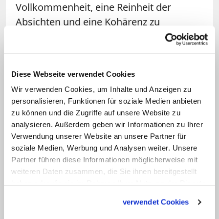
Vollkommenheit, eine Reinheit der
Absichten und eine Kohärenz zu
verlangen, zu der wir nur im endgültigen
Reich finden können. Es hält uns auch
davon ab, jene hart zu richten, die in
Diese Webseite verwendet Cookies
Situationen großer Schwachheit leben."
Wir verwenden Cookies, um Inhalte und Anzeigen zu
personalisieren, Funktionen für soziale Medien anbieten
Diese Ausführungen von "Amoris laetitia"
zu können und die Zugriffe auf unsere Website zu
zur Barmherzigkeit gehören zum
analysieren. Außerdem geben wir Informationen zu Ihrer
theologisch stärksten, was Franziskus
Verwendung unserer Website an unsere Partner für
soziale Medien, Werbung und Analysen weiter. Unsere
bislang veröffentlicht hat. Manches
Partner führen diese Informationen möglicherweise mit
spiegelt das wider, was Kardinal Walter
weiteren Daten zusammen, die Sie ihnen bereitgestellt
Kasper bereits 2014 vor den Kardinälen in
haben oder die sie im Rahmen Ihrer Nutzung der Dienste
Rom sagte. Viele Passagen sind aber
gesammelt haben.
verwendet Cookies
auch reicher und alltagstauglicher, als es