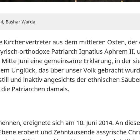
il, Bashar Warda.
ge Kirchenvertreter aus dem mittleren Osten, der
r syrisch-orthodoxe Patriarch Ignatius Aphrem II.
ts Mitte Juni eine gemeinsame Erklärung, in der 
 dem Unglück, das über unser Volk gebracht wurd
till und inaktiv angesichts der ethnischen Säube
o die Patriarchen damals.
ennen, ereignete sich am 10. Juni 2014. An dies
-Ebene erobert und Zehntausende assyrische Chri