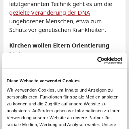
letztgenannten Technik geht es um die
gezielte Veränderung der DNA
ungeborener Menschen, etwa zum
Schutz vor genetischen Krankheiten.
Kirchen wollen Eltern Orientierung
bieten
Gemeinsam stünden die Kirchen für ein
"'Ja' zum Leben" ein. Dabei hätten sie
Diese Webseite verwendet Cookies
auch Sorgen und Wünsche werdender
Wir verwenden Cookies, um Inhalte und Anzeigen zu
Eltern im Blick, "die über verschiedene
personalisieren, Funktionen für soziale Medien anbieten
Möglichkeiten der Reproduktionsmedizin
zu können und die Zugriffe auf unsere Website zu
analysieren. Außerdem geben wir Informationen zu Ihrer
nachdenken und vor wichtigen
Verwendung unserer Website an unsere Partner für
Entscheidungen stehen", erklärten DBK
soziale Medien, Werbung und Analysen weiter. Unsere