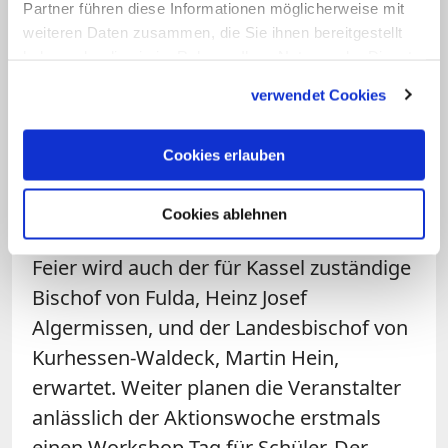
und EKD. Die Kirchen wollten dabei
Partner führen diese Informationen möglicherweise mit
Gespräche und Orientierung bieten.
weiteren Daten zusammen, die Sie ihnen bereitgestellt
haben oder die sie im Rahmen Ihrer Nutzung der Dienste
gesammelt haben.
Die "Woche für das Leben" wird mit
verwendet Cookies
einem zentralen ökumenischen
Gottesdienst in Kassel unter der Leitung
Cookies erlauben
von DBK-Vorsitzendem Kardinal Reinhard
Marx und EKD-Ratsvorsitzendem
Cookies ablehnen
Heinrich Bedford-Strohm eröffnet. Zur
Feier wird auch der für Kassel zuständige
Bischof von Fulda, Heinz Josef
Algermissen, und der Landesbischof von
Kurhessen-Waldeck, Martin Hein,
erwartet. Weiter planen die Veranstalter
anlässlich der Aktionswoche erstmals
einen Workshop-Tag für Schüler. Der