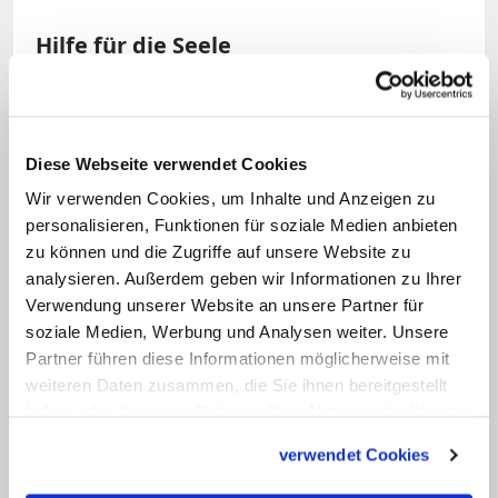
Hilfe für die Seele
Dahinter steht die Vision der
Benediktiner, ein Leben in Einklang mit
Diese Webseite verwendet Cookies
der Schöpfung zu führen und die Erde
Wir verwenden Cookies, um Inhalte und Anzeigen zu
auch für die kommenden Generationen
personalisieren, Funktionen für soziale Medien anbieten
zu erhalten. Die Nutzung alternativer und
zu können und die Zugriffe auf unsere Website zu
erneuerbarer Energien spielt dabei eine
analysieren. Außerdem geben wir Informationen zu Ihrer
zentrale Rolle.
Verwendung unserer Website an unsere Partner für
soziale Medien, Werbung und Analysen weiter. Unsere
Partner führen diese Informationen möglicherweise mit
Wie viele andere Klöster betreiben die
weiteren Daten zusammen, die Sie ihnen bereitgestellt
Mönche ein Gästehaus und bieten ein
haben oder die sie im Rahmen Ihrer Nutzung der Dienste
vielfältiges und abwechslungsreiches
gesammelt haben.
verwendet Cookies
Kursprogramm. Daneben wendet sich