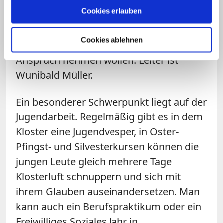
das Recollectio-Haus speziell an Priester,
Cookies erlauben
Ordensleute und kirchliche
Mitarbeiter/innen, die geistliche oder
Cookies ablehnen
psychotherapeutische Begleitung in
Anspruch nehmen wollen. Leiter ist
Wunibald Müller.
Ein besonderer Schwerpunkt liegt auf der
Jugendarbeit. Regelmäßig gibt es in dem
Kloster eine Jugendvesper, in Oster-
Pfingst- und Silvesterkursen können die
jungen Leute gleich mehrere Tage
Klosterluft schnuppern und sich mit
ihrem Glauben auseinandersetzen. Man
kann auch ein Berufspraktikum oder ein
Freiwilliges Soziales Jahr in