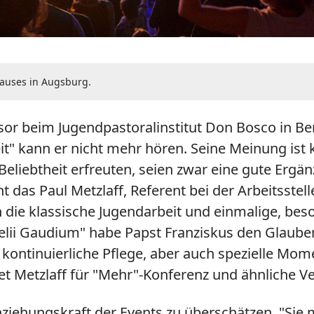
auses in Augsburg.
ssor beim Jugendpastoralinstitut Don Bosco in B
t" kann er nicht mehr hören. Seine Meinung ist k
eliebtheit erfreuten, seien zwar eine gute Ergä
ht das Paul Metzlaff, Referent bei der Arbeitsste
ch die klassische Jugendarbeit und einmalige, be
gelii Gaudium" habe Papst Franziskus den Glauben
 kontinuierliche Pflege, aber auch spezielle Mom
et Metzlaff für "Mehr"-Konferenz und ähnliche V
nziehungskraft der Events zu überschätzen. "Si