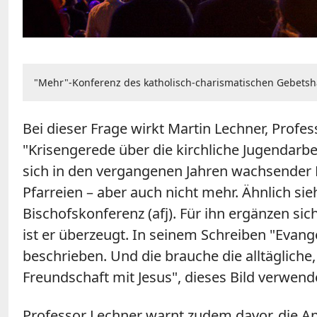
"Mehr"-Konferenz des katholisch-charismatischen Gebetsh
Bei dieser Frage wirkt Martin Lechner, Profe
"Krisengerede über die kirchliche Jugendarbei
sich in den vergangenen Jahren wachsender B
Pfarreien – aber auch nicht mehr. Ähnlich sie
Bischofskonferenz (afj). Für ihn ergänzen si
ist er überzeugt. In seinem Schreiben "Evan
beschrieben. Und die brauche die alltägliche,
Freundschaft mit Jesus", dieses Bild verwend
Professor Lechner warnt zudem davor, die A