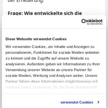
der Erneuerung.
Frage: Wie entwickelte sich die
Tradition der Umbenennungen
weiter?
Diese Webseite verwendet Cookies
Sztubitz:
Ab dem 15. Jahrhundert hat
Wir verwenden Cookies, um Inhalte und Anzeigen zu
sich der Brauch bei den Benediktinern
personalisieren, Funktionen für soziale Medien anbieten
stark verbreitet. Er wurde nämlich zum
zu können und die Zugriffe auf unsere Website zu
Ausdruck der damals umfassenden
analysieren. Außerdem geben wir Informationen zu Ihrer
Ordensreformen. Zu Beginn des 17.
Verwendung unserer Website an unsere Partner für
soziale Medien, Werbung und Analysen weiter. Unsere
Jahrhunderts, nach dem Konzil von Trient,
Partner führen diese Informationen möglicherweise mit
setzten sich klösterliche
weiteren Daten zusammen, die Sie ihnen bereitgestellt
Umbenennungen in einigen anderen
haben oder die sie im Rahmen Ihrer Nutzung der Dienste
Orden durch, auch bei den
gesammelt haben.
verwendet Cookies
Zisterziensern.