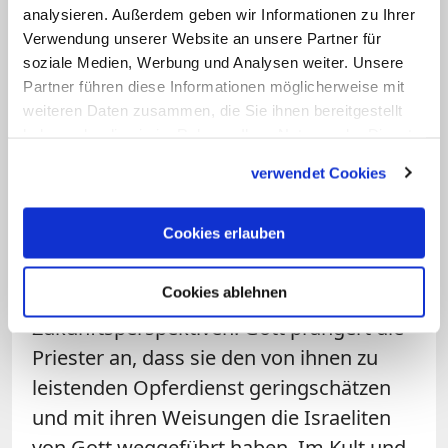
Heerscharen
analysieren. Außerdem geben wir Informationen zu Ihrer
Verwendung unserer Website an unsere Partner für
soziale Medien, Werbung und Analysen weiter. Unsere
— Maleachi 3,7
Partner führen diese Informationen möglicherweise mit
weiteren Daten zusammen, die Sie ihnen bereitgestellt
Die grundlegende Antwort auf diese
haben oder die sie im Rahmen Ihrer Nutzung der Dienste
sechs Fragen wird bereits am Anfang des
gesammelt haben.
Buches gegeben: Die unverbrüchliche
verwendet Cookies
Liebe Gottes zu seinem Volk ist die
Grundlage sowohl der in der
Cookies erlauben
Beantwortung folgenden Kritik als auch
Cookies ablehnen
für die aufgezeigten
Zukunftsperspektiven. Gott prangert die
Priester an, dass sie den von ihnen zu
leistenden Opferdienst geringschätzen
und mit ihren Weisungen die Israeliten
von Gott weggeführt haben. Im Kult und