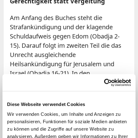
Gerechtigkeit statt Vergeltung
Am Anfang des Buches steht die
Strafankündigung und der klagende
Schuldaufweis gegen Edom (Obadja 2-
15). Darauf folgt im zweiten Teil die das
Unrecht ausgleichende
Heilsankündigung für Jerusalem und
Israel (Obadja 16-21). In den
Strafankündigungen in Obadja 6-7
spiegeln sich vielleicht Edoms Verlust der
staatlichen Unabhängigkeit durch den
Diese Webseite verwendet Cookies
Arabienfeldzug des babylonischen
Wir verwenden Cookies, um Inhalte und Anzeigen zu
Königs Nabonid im Jahre 552 v. Chr.
personalisieren, Funktionen für soziale Medien anbieten
wieder.
zu können und die Zugriffe auf unsere Website zu
analysieren. Außerdem geben wir Informationen zu Ihrer