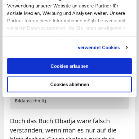
Verwendung unserer Website an unsere Partner für
soziale Medien, Werbung und Analysen weiter. Unsere
Partner führen diese Informationen möglicherweise mit
weiteren Daten zusammen, die Sie ihnen bereitgestellt
haben oder die sie im Rahmen Ihrer Nutzung der Dienste
gesammelt haben.
verwendet Cookies
Bild: © Renáta Sedmáková/Fotolia.com
Cookies erlauben
Der Kirchenvater Hieronymus auf einem Gemälde
von Ludovico Carracci: Der Heilige wird meist als
Cookies ablehnen
alter Asket dargestellt, mit seiner Vulgata-
Übersetzung und einem Löwen zu Füßen (nicht im
Bildausschnitt).
Doch das Buch Obadja wäre falsch
verstanden, wenn man es nur auf die