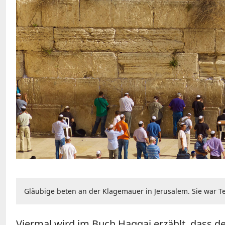
Gläubige beten an der Klagemauer in Jerusalem. Sie war T
Viermal wird im Buch Haggai erzählt, dass de