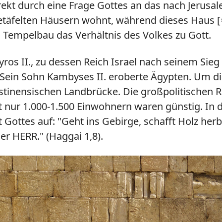
rekt durch eine Frage Gottes an das nach Jerusal
etäfelten Häusern wohnt, während dieses Haus [
um Tempelbau das Verhältnis des Volkes zu Gott.
Kyros II., zu dessen Reich Israel nach seinem Sie
. Sein Sohn Kambyses II. eroberte Ägypten. Um d
alästinensischen Landbrücke. Die großpolitische
t nur 1.000-1.500 Einwohnern waren günstig. In d
t Gottes auf: "Geht ins Gebirge, schafft Holz he
er HERR." (Haggai 1,8).