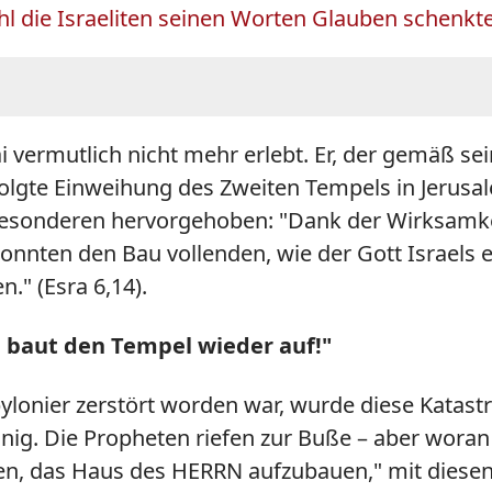
die Israeliten seinen Worten Glauben schenkten
ai vermutlich nicht mehr erlebt. Er, der gemäß 
rfolgte Einweihung des Zweiten Tempels in Jerus
esonderen hervorgehoben: "Dank der Wirksamkei
konnten den Bau vollenden, wie der Gott Israels
." (Esra 6,14).
d baut den Tempel wieder auf!"
onier zerstört worden war, wurde diese Katastr
nig. Die Propheten riefen zur Buße – aber wora
mmen, das Haus des HERRN aufzubauen," mit dies