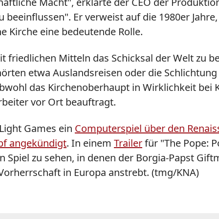
chaftliche Macht", erklärte der CEO der Produkti
zu beeinflussen". Er verweist auf die 1980er Jahr
e Kirche eine bedeutende Rolle.
 friedlichen Mitteln das Schicksal der Welt zu be
hörten etwa Auslandsreisen oder die Schlichtung 
obwohl das Kirchenoberhaupt in Wirklichkeit bei K
beiter vor Ort beauftragt.
stLight Games ein
Computerspiel über den Renaiss
pf angekündigt
. In einem
Trailer
für "The Pope: P
 Spiel zu sehen, in denen der Borgia-Papst Gift
 Vorherrschaft in Europa anstrebt.
(tmg/KNA)